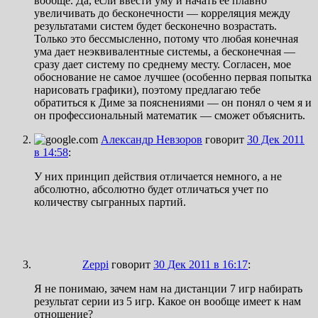
вообще. Да, если ввести уму и начать ее плавно
увеличивать до бесконечности — корреляция между
результатами систем будет бесконечно возрастать.
Только это бессмысленно, потому что любая конечная
ума дает неэквивалентные системы, а бесконечная —
сразу дает систему по среднему месту. Согласен, мое
обоснование не самое лучшее (особенно первая попытка
нарисовать графики), поэтому предлагаю тебе
обратиться к Диме за пояснениями — он понял о чем я и
он профессиональный математик — сможет объяснить.
Александр Невзоров
говорит
30 Дек 2011
в 14:58
:
У них принцип действия отличается немного, а не
абсолютно, абсолютно будет отличаться учет по
количеству сыгранных партий.
Zeppi
говорит
30 Дек 2011 в 16:17
:
Я не понимаю, зачем нам на дистанции 7 игр набирать
результат серии из 5 игр. Какое он вообще имеет к нам
отношение?