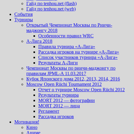
Гайд по tenhou.net (flash)
Гайд по tenhou.net (web)
События
Турниры
Открытый Чемпионат Москвы по Риичи-
маджонгу 2018
Особенности правил WRC
А-Лига 2018
Правила турнира «А-Лига»
Рассадка игроков на турнире «А-Лига»
Список участников турнира «А-Лига»
Результаты А-Лиги
Чемпионат Москвы по риичи-маджонгу по
правилам JPML-A 11.03.2017
Кубок Японского дома 2012, 2013, 2014, 2016
Moscow Open Riichi Tournament 2012
Отчет о турнире Moscow Open Riichi 2012
Результаты турнира
MORT 2012 — фотографии
MORT 2012 — лица
Регламент
Рассадка игроков
Мотивация!
Кино
Аниме