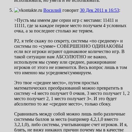
использовать, но уметь и не использовать.
Восилий
говорит
30 Дек 2011 в 16:53
:
>Пусть мы имеем две серии игр с местами: 11411 и
11111, где за каждое первое место получаем 4 условных
очка, а за последнее столько же теряем.
Р2, я тебе скажу по секрету, системы «по среднему» и
системы по «сумме» СОВЕРШЕННО ОДИНАКОВЫ
если все игроки играют одинаковое количество игр. В
такой ситуации нам АБСОЛЮТНО не важно,
используем мы сумму или среднее, ранжирование
игроков от этого не изменится. Весь вопрос лишь в том
что именно мы усредняем/суммируем.
Это твое «среднее место», путем простых
математических преобразований можно превратить в
систему «4 место получает 0 очков, 3 место получает 1, 2
место получает 2, 1 место получает 3». И это будет
абсолютно то же «среднее место», только сбоку.
Сравнивать между собой можно лишь либо различные
системмы баллов за места (например 4,2,1,0 вместо
3,2,1,0), либо системы, учитывающие счет игроков. И я,
блять, не вижу никаких причин почему мы в качестве