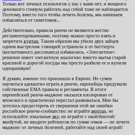
Только вот личных психологов у нас с вами нет, и мощного
денежного стимула работать над собой тоже не наблюдается.
Поэтому, вместо того чтобы лечить болезнь, мы начинаем
избавляться от симптомов...
Действительно, правила риичи не являются жестко
регламентированными, поэтому можно просто взять и
запретить
куитан
. Таким образом мы убили двух зайцев
одним выстрелом: говнарей устранили и от баттхерта
(когнитивного диссонанса) избавились. «Элегантное»
решение имеет элегантную аналогию: вместо мытья старой
красивой и дорогой посуды мы просто разбили ее и купили
одноразовую!
Я думаю, именно это произошло в Европе. Не сумев
научиться адекватно играть в риичи, европейцы придумали
собственные EMA правила и регламенты. В итоге
европейский риичи-маджонг оказался изолирован от
японского и практически перестал развиваться. Мне бы
хотелось предостеречь от свершения этой же ошибки
российское риичи-сообщество: не играйте
ментан
, не
используйте локальные
яку
, не играйте с окой/бинтой/
якибутой, не вводите рейтингов по сумме очков — не лечите
маджонг от личных болезней, работайте над своей игрой!