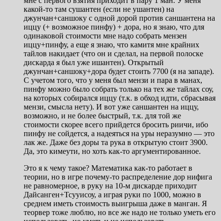
мне с первого взятия приходит в пару 1 ман. У меня
какой-то там сушантен (если не ушантен) на
джунчан+саншоку с одной дорой против саншантена на
иццу (+ возможное пинфу) + дора, но я знаю, что для
одинаковой стоимости мне надо собрать мензен
иццу+пинфу, а еще я знаю, что камитя мне крайних
тайлов накидает (что он и сделал, на первой полоске
дискарда я был уже ишантен). Открытый
джунчан+саншоку+дора будет стоить 7700 (я на западе).
С учетом того, что у меня был мензи и пара в манах,
пинфу можно было собрать только на тех же тайлах соу,
на которых собирался иццу (т.к. в обход идти, сбрасывая
мензи, смысла нету). И вот уже саншантен на иццу,
возможно, и не более быстрый, т.к. для той же
стоимости скорее всего прийдется бросить риичи, ибо
пинфу не сойдется, а надеяться на уры неразумно — это
лак же. Даже без доры та рука в открытую стоит 3900.
Да, это кимеути, но хоть как-то аргументированное.
Это я к чему такое? Математика как-то работает в
теории, но в игре почему-то распределение дор нифига
не равномерное, в руку на 10-м дискарде приходит
Дайсанген+Тсууисоу, а играя руки по 1000, можно в
среднем иметь стоимость выигрыша даже в манган. Я
теорвер тоже люблю, но все же надо не только уметь его