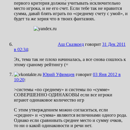
первого критерия должны учитывать исключительно
место игрока, и не его счет. Если тебе так не нравится
сумма, давай блять играть по «среднему счету с умой», и
будет та же херня что в твоих фантазиях.
Аш Сказкоед
говорит
31 Дек 2011
в 02:34
:
Эх, тема так не плохо начиналась, а все снова сошлось к
этому сраному рейтингу (=
Юрий Уфимцев
говорит
03 Янв 2012 в
10:20
:
>системы «по среднему» и системы по «сумме»
СОВЕРШЕННО ОДИНАКОВЫ если все игроки
играют одинаковое количество игр
С этим утверждением можно согласиться, если
«среднее» и «сумма» являются величинами одного рода.
Однако если сравнивать среднее место и сумму очков,
то ни о какой одинаковости и речи нет.