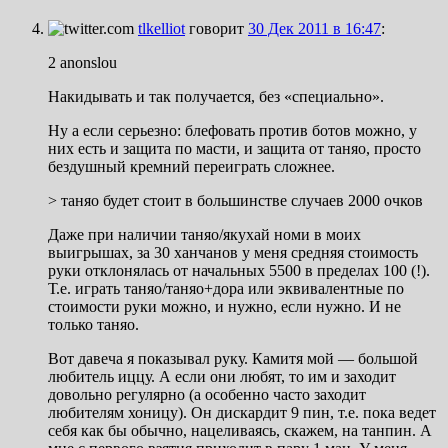
tlkelliot
говорит
30 Дек 2011 в 16:47
:
2 anonslou
Накидывать и так получается, без «специально».
Ну а если серьезно: блефовать против ботов можно, у
них есть и защита по масти, и защита от таняо, просто
бездушный кремний переиграть сложнее.
> таняо будет стоит в большинстве случаев 2000 очков
Даже при наличии таняо/якухай номи в моих
выигрышах, за 30 ханчанов у меня средняя стоимость
руки отклонялась от начальных 5500 в пределах 100 (!).
Т.е. играть таняо/таняо+дора или эквивалентные по
стоимости руки можно, и нужно, если нужно. И не
только таняо.
Вот давеча я показывал руку. Камитя мой — большой
любитель иццу. А если они любят, то им и заходит
довольно регулярно (а особенно часто заходит
любителям хоницу). Он дискардит 9 пин, т.е. пока ведет
себя как бы обычно, нацеливаясь, скажем, на танпин. А