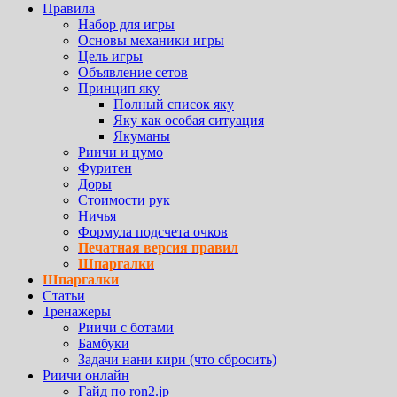
Правила
Набор для игры
Основы механики игры
Цель игры
Объявление сетов
Принцип яку
Полный список яку
Яку как особая ситуация
Якуманы
Риичи и цумо
Фуритен
Доры
Стоимости рук
Ничья
Формула подсчета очков
Печатная версия правил
Шпаргалки
Шпаргалки
Статьи
Тренажеры
Риичи с ботами
Бамбуки
Задачи нани кири (что сбросить)
Риичи онлайн
Гайд по ron2.jp