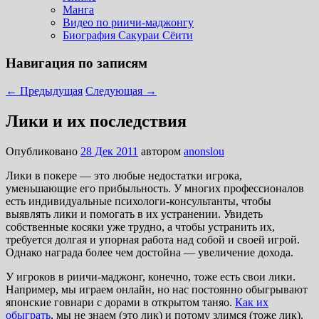
Манга
Видео по риичи-маджонгу
Биография Сакураи Сёити
Навигация по записям
←
Предыдущая
Следующая
→
Лики и их последствия
Опубликовано
28 Дек 2011
автором
anonslou
Лики в покере — это любые недостатки игрока,
уменьшающие его прибыльность. У многих профессионалов
есть индивидуальные психологи-консультанты, чтобы
выявлять лики и помогать в их устранении. Увидеть
собственные косяки уже трудно, а чтобы устранить их,
требуется долгая и упорная работа над собой и своей игрой.
Однако награда более чем достойна — увеличение дохода.
У игроков в риичи-маджонг, конечно, тоже есть свои лики.
Например, мы играем онлайн, но нас постоянно обыгрывают
японские говнари с дорами в открытом таняо.
Как их
обыграть
, мы не знаем (это лик) и потому злимся (тоже лик).