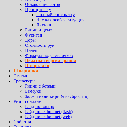
Объявление сетов
Принцип яку
Полный список яку
Яку как особая ситуация
Якуманы
Риичи и цумо
Фуритен
Доры
Стоимости рук
Ничья
Формула подсчета очков
Печатная версия правил
Шпаргалки
Шпаргалки
Статьи
Тренажеры
Риичи с ботами
Бамбуки
Задачи нани кири (что сбросить)
Риичи онлайн
Гайд по ron2.jp
Гайд по tenhou.net (flash)
Гайд по tenhou.net (web)
События
Турниры