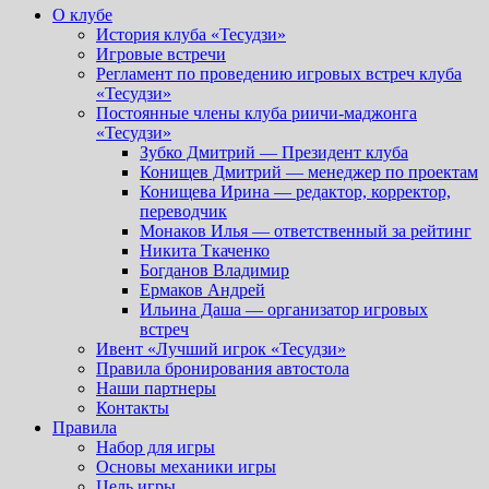
О клубе
История клуба «Тесудзи»
Игровые встречи
Регламент по проведению игровых встреч клуба
«Тесудзи»
Постоянные члены клуба риичи-маджонга
«Тесудзи»
Зубко Дмитрий — Президент клуба
Конищев Дмитрий — менеджер по проектам
Конищева Ирина — редактор, корректор,
переводчик
Монаков Илья — ответственный за рейтинг
Никита Ткаченко
Богданов Владимир
Ермаков Андрей
Ильина Даша — организатор игровых
встреч
Ивент «Лучший игрок «Тесудзи»
Правила бронирования автостола
Наши партнеры
Контакты
Правила
Набор для игры
Основы механики игры
Цель игры