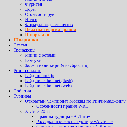
Фуритен
Доры
Стоимости рук
Ничья
Формула подсчета очков
Печатная версия правил
Шпаргалки
Шпаргалки
Статьи
Тренажеры
Риичи с ботами
Бамбуки
Задачи нани кири (что сбросить)
Риичи онлайн
Гайд по ron2.jp
Гайд по tenhou.net (flash)
Гайд по tenhou.net (web)
События
Турниры
Открытый Чемпионат Москвы по Риичи-маджонгу 
Особенности правил WRC
А-Лига 2018
Правила турнира «А-Лига»
Рассадка игроков на турнире «А-Лига»
Список участников турнира «А-Лига»