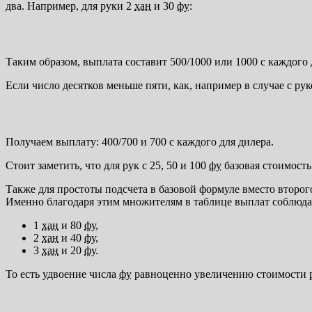
два. Например, для руки 2
хан
и 30
фу
:
Таким образом, выплата составит 500/1000 или 1000 с каждого 
Если число десятков меньше пяти, как, например в случае с рук
Получаем выплату: 400/700 и 700 с каждого для дилера.
Стоит заметить, что для рук с 25, 50 и 100
фу
базовая стоимость
Также для простоты подсчета в базовой формуле вместо второго
Именно благодаря этим множителям в таблице выплат соблюдаю
1
хан
и 80
фу
,
2
хан
и 40
фу
,
3
хан
и 20
фу
.
То есть удвоение числа
фу
равноценно увеличению стоимости 