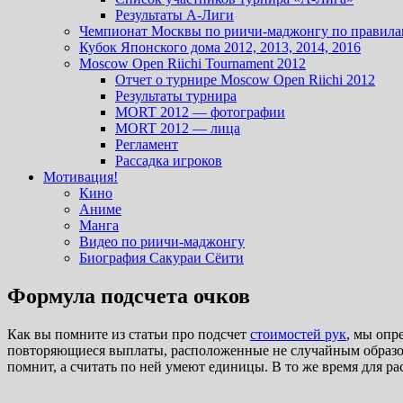
Результаты А-Лиги
Чемпионат Москвы по риичи-маджонгу по правила
Кубок Японского дома 2012, 2013, 2014, 2016
Moscow Open Riichi Tournament 2012
Отчет о турнире Moscow Open Riichi 2012
Результаты турнира
MORT 2012 — фотографии
MORT 2012 — лица
Регламент
Рассадка игроков
Мотивация!
Кино
Аниме
Манга
Видео по риичи-маджонгу
Биография Сакураи Сёити
Формула подсчета очков
Как вы помните из статьи про подсчет
стоимостей рук
, мы опр
повторяющиеся выплаты, расположенные не случайным образом
помнит, а считать по ней умеют единицы. В то же время для р