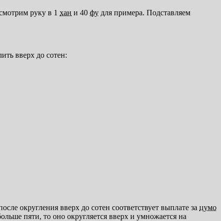
ссмотрим руку в 1
хан
и 40
фу
для примера. Подставляем
лить вверх до сотен:
осле округления вверх до сотен соответствует выплате за
цумо
ольше пяти, то оно округляется вверх и умножается на