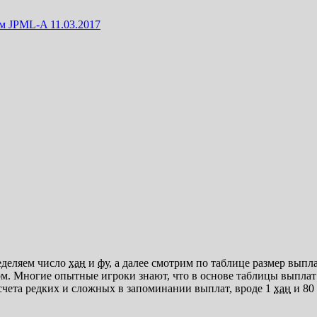
м JPML-A 11.03.2017
еделяем число
хан
и
фу
, а далее смотрим по таблице размер выпл
. Многие опытные игроки знают, что в основе таблицы выплат 
асчета редких и сложных в запоминании выплат, вроде 1
хан
и 80