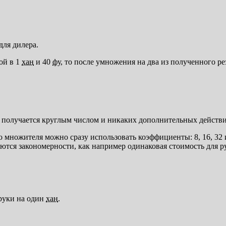
для дилера.
ой в 1
хан
и 40
фу
, то после умножения на два из полученного р
 получается круглым числом и никаких дополнительных действий
 множителя можно сразу использовать коэффициенты: 8, 16, 32 и 
тся закономерности, как например одинаковая стоимость для р
руки на один
хан
.