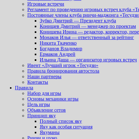
Игровые встречи
Регламент по проведению игровых встреч клуба «Т
Постоянные члены клуба риичи-маджонга «Тесудзи
Зубко Дмитрий — Президент клуба
Конищев Дмитрий — менеджер по проектам
Конищева Ирина — редактор, корректор, пер
Монаков Илья — ответственный за рейтинг
Никита Ткаченко
Богданов Владимир
Ермаков Андрей
Ильина Даша — организатор игровых встреч
Ивент «Лучший игрок «Тесудзи»
Правила бронирования автостола
Наши партнеры
Контакты
Правила
Набор для игры
Основы механики игры
Цель игры
Объявление сетов
Принцип яку
Полный список яку
Яку как особая ситуация
Якуманы
Риичи и цумо