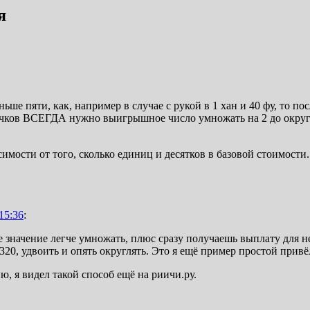
я
ьше пяти, как, например в случае с рукой в 1 хан и 40 фу, то п
очков ВСЕГДА нужно выигрышное число умножать на 2 до округл
имости от того, сколько единиц и десятков в базовой стоимости.
15:36
:
е значение легче умножать, плюс сразу получаешь выплату для не
320, удвоить и опять округлять. Это я ещё пример простой привёл
ю, я видел такой способ ещё на риичи.ру.