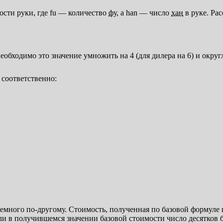
ости руки, где fu — количество
фу
, а han — число
хан
в руке. Ра
необходимо это значение умножить на 4 (для дилера на 6) и округ
, соответственно:
емного по-другому. Стоимость, полученная по базовой формуле п
ли в получившемся значении базовой стоимости число десятков б