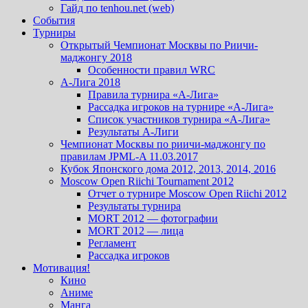
Гайд по tenhou.net (web)
События
Турниры
Открытый Чемпионат Москвы по Риичи-
маджонгу 2018
Особенности правил WRC
А-Лига 2018
Правила турнира «А-Лига»
Рассадка игроков на турнире «А-Лига»
Список участников турнира «А-Лига»
Результаты А-Лиги
Чемпионат Москвы по риичи-маджонгу по
правилам JPML-A 11.03.2017
Кубок Японского дома 2012, 2013, 2014, 2016
Moscow Open Riichi Tournament 2012
Отчет о турнире Moscow Open Riichi 2012
Результаты турнира
MORT 2012 — фотографии
MORT 2012 — лица
Регламент
Рассадка игроков
Мотивация!
Кино
Аниме
Манга