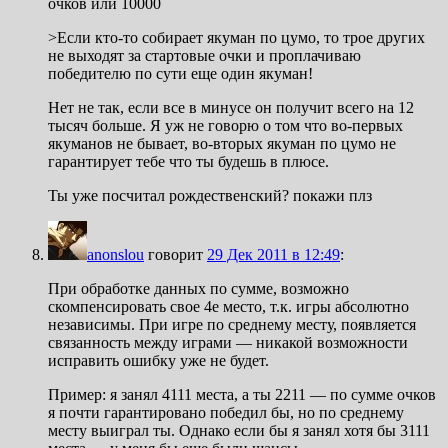
очков или 10000
>Если кто-то собирает якуман по цумо, то трое других
не выходят за стартовые очки и проплачиваю
победителю по сути еще один якуман!
Нет не так, если все в минусе он получит всего на 12
тысяч больше. Я уж не говорю о том что во-первых
якуманов не бывает, во-вторых якуман по цумо не
гарантирует тебе что ты будешь в плюсе.
Ты уже посчитал рождественский? покажи плз
anonslou
говорит
29 Дек 2011 в 12:49
:
При обработке данных по сумме, возможно
скомпенсировать свое 4е место, т.к. игры абсолютно
независимы. При игре по среднему месту, появляется
связанность между играми — никакой возможности
исправить ошибку уже не будет.
Пример: я занял 4111 места, а ты 2211 — по сумме очков
я почти гарантировано победил бы, но по среднему
месту выиграл ты. Однако если бы я занял хотя бы 3111