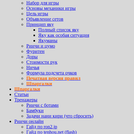
Набор для игры
Основы механики игры
Цель игры
Объявление сетов
Принцип яку
Полный список яку
Яку как особая ситуация
Якуманы
Риичи и цумо
Фуритен
Доры
Стоимости рук
Ничья
Формула подсчета очков
Печатная версия правил
Шпаргалки
Шпаргалки
Статьи
Тренажеры
Риичи с ботами
Бамбуки
Задачи нани кири (что сбросить)
Риичи онлайн
Гайд по ron2.jp
Гайд по tenhou.net (flash)