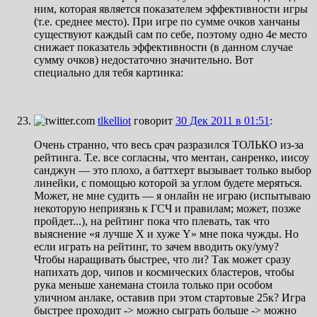
ним, которая является показателем эффективности игры
(т.е. среднее место). При игре по сумме очков ханчаны
существуют каждый сам по себе, поэтому одно 4е место
снижает показатель эффективности (в данном случае
сумму очков) недостаточно значительно. Вот
специально для тебя картинка:
tlkelliot
говорит
30 Дек 2011 в 01:51
:
Очень странно, что весь срач разразился ТОЛЬКО из-за
рейтинга. Т.е. все согласны, что ментан, санренко, иисоу
санджун — это плохо, а баттхерт вызывает только выбор
линейки, с помощью которой за углом будете меряться.
Может, не мне судить — я онлайн не играю (испытываю
некоторую неприязнь к ГСЧ и правилам; может, позже
пройдет...), на рейтинг пока что плевать, так что
выяснение «я лучше Х и хуже Y» мне пока чужды. Но
если играть на рейтинг, то зачем вводить оку/уму?
Чтобы наращивать быстрее, что ли? Так может сразу
напихать дор, чипов и космических бластеров, чтобы
рука меньше ханемана стоила только при особом
уличном анлаке, оставив при этом стартовые 25к? Игра
быстрее проходит -> можно сыграть больше -> можно