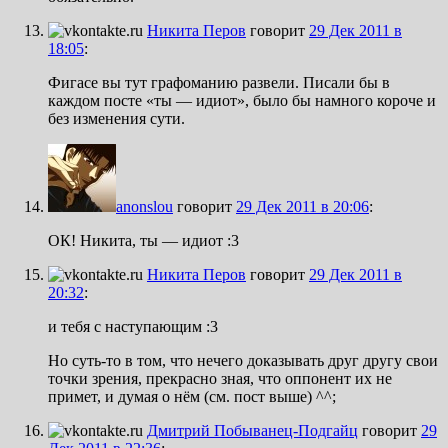
Никита Перов
говорит
29 Дек 2011 в
18:05
:
Фигасе вы тут графоманию развели. Писали бы в
каждом посте «ты — идиот», было бы намного короче и
без изменения сути.
anonslou
говорит
29 Дек 2011 в 20:06
:
ОК! Никита, ты — идиот :3
Никита Перов
говорит
29 Дек 2011 в
20:32
:
и тебя с наступающим :3
Но суть-то в том, что нечего доказывать друг другу свои
точки зрения, прекрасно зная, что оппонент их не
примет, и думая о нём (см. пост выше) ^^;
Дмитрий Побыванец-Подгайц
говорит
29