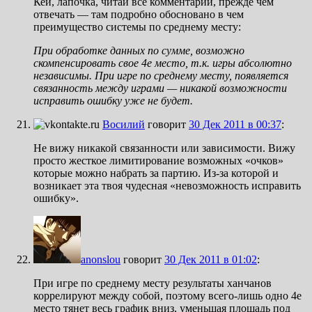
Кей, лапочка, читай все комментарии, прежде чем
отвечать — там подробно обосновано в чем
преимущество системы по среднему месту:
При обработке данных по сумме, возможно
скомпенсировать свое 4е место, т.к. игры абсолютно
независимы. При игре по среднему месту, появляется
связанность между играми — никакой возможности
исправить ошибку уже не будет.
Восилий
говорит
30 Дек 2011 в 00:37
:
Не вижу никакой связанности или зависимости. Вижу
просто жесткое лимитирование возможных «очков»
которые можно набрать за партию. Из-за которой и
возникает эта твоя чудесная «невозможность исправить
ошибку».
anonslou
говорит
30 Дек 2011 в 01:02
:
При игре по среднему месту результаты ханчанов
коррелируют между собой, поэтому всего-лишь одно 4е
место тянет весь график вниз, уменьшая площадь под