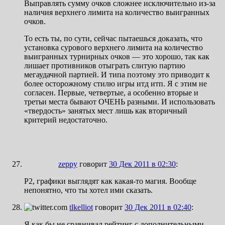
Выправлять сумму очков сложнее исключительно из-за
наличия верхнего лимита на количество выигранных
очков.
То есть ты, по сути, сейчас пытаешься доказать, что
установка сурового верхнего лимита на количество
выигранных турнирных очков — это хорошо, так как
лишает противников отыграть слитую партию
мегаудачной партией. И типа поэтому это приводит к
более осторожному стилю игры итд итп. Я с этим не
согласен. Первые, четвертые, а особенно вторые и
третьи места бывают ОЧЕНЬ разными. И использовать
«твердость» занятых мест лишь как вторичный
критерий недостаточно.
zeppy
говорит
30 Дек 2011 в 02:30
:
Р2, графики выглядят как какая-то магия. Вообще
непонятно, что ты хотел ими сказать.
tlkelliot
говорит
30 Дек 2011 в 02:40
:
Я как бы не сравнивал рейтинг с дополнительными