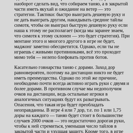
наоборот сделать вид, что собираем таняо, а в закрытой
части иметь якухай и ожидание на ветер — это
стратегии. Тактики: быстро выиграть дешевую руку и
не дать выиграть другим, накидывать средние тайлы
симотя, чтобы он выиграл быструю дешевую руку если
наша к этому не располагает (когда мы заранее знаем,
что симотя к этому склонен — это будет стратегия). При
ментане этого и многого другого в игре не будет,
маджонг заметно обесцветится. Однако, если ты не
играешь с живыми противниками, всё это проходит
мимо тебя — нелепо блефовать против ботов.
Касательно говнарства таняо с дорами. Заход дор
равновероятен, поэтому на дистанции никто не будет
иметь преимущества. Однако по этой же причине,
необходимо почти всегда активно играть руки с двумя и
более дорами. В противном случае мы недополучим
очков на дистанции, ведь остальные игроки в
аналогичных ситуациях будут их разыгрывать.
Опасения, что такая игра будет преобладать
неоправданны. В игре 4 или 7 дор, т.е. по 1 или 1,75
доры на каждого — таняо будет стоит в большинстве
случаев 2000 очков — это недостаточно дорогая руки,
чтобы к ней стремиться, уменьшая число тайлов в
закрытой части и ухудшая защиту. Кроме того, в игре