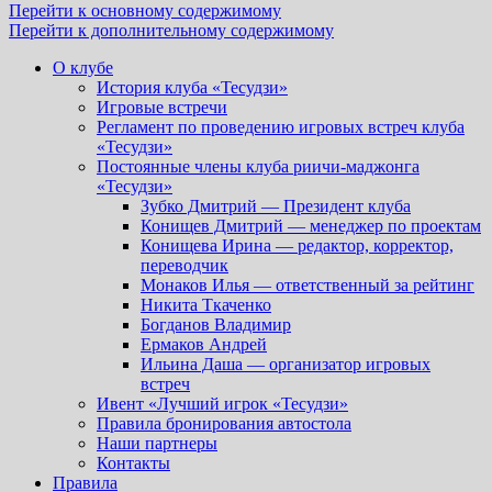
Перейти к основному содержимому
Перейти к дополнительному содержимому
О клубе
История клуба «Тесудзи»
Игровые встречи
Регламент по проведению игровых встреч клуба
«Тесудзи»
Постоянные члены клуба риичи-маджонга
«Тесудзи»
Зубко Дмитрий — Президент клуба
Конищев Дмитрий — менеджер по проектам
Конищева Ирина — редактор, корректор,
переводчик
Монаков Илья — ответственный за рейтинг
Никита Ткаченко
Богданов Владимир
Ермаков Андрей
Ильина Даша — организатор игровых
встреч
Ивент «Лучший игрок «Тесудзи»
Правила бронирования автостола
Наши партнеры
Контакты
Правила