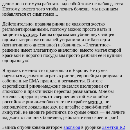
денежного стимула работать над собой тоже не наблюдается.
Поэтому, вместо того чтобы лечить болезнь, мы начинаем
избавляться от симптомов...
Действительно, правила риичи не являются жестко
регламентированными, поэтому можно просто взять и
запретить
куитан
. Таким образом мы убили двух зайцев
одним выстрелом: говнарей устранили и от баттхерта
(когнитивного диссонанса) избавились. «Элегантное»
решение имеет элегантную аналогию: вместо мытья старой
красивой и дорогой посуды мы просто разбили ее и купили
одноразовую!
Я думаю, именно это произошло в Европе. Не сумев
научиться адекватно играть в риичи, европейцы придумали
собственные EMA правила и регламенты. В итоге
европейский риичи-маджонг оказался изолирован от
японского и практически перестал развиваться. Мне бы
хотелось предостеречь от свершения этой же ошибки
российское риичи-сообщество: не играйте
ментан
, не
используйте локальные
яку
, не играйте с окой/бинтой/
якибутой, не вводите рейтингов по сумме очков — не лечите
маджонг от личных болезней, работайте над своей игрой!
Запись опубликована автором
anonslou
в рубрике
Заметки R2