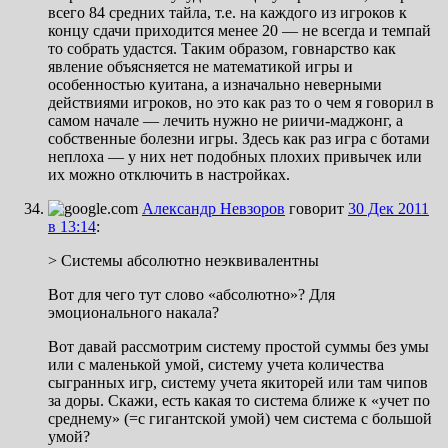
всего 84 средних тайла, т.е. на каждого из игроков к
концу сдачи приходится менее 20 — не всегда и темпай
то собрать удастся. Таким образом, говнарство как
явление объясняется не математикой игры и
особенностью куитана, а изначально неверными
действиями игроков, но это как раз то о чем я говорил в
самом начале — лечить нужно не риичи-маджонг, а
собственные болезни игры. Здесь как раз игра с ботами
неплоха — у них нет подобных плохих привычек или
их можно отключить в настройках.
Александр Невзоров
говорит
30 Дек 2011
в 13:14
:
> Системы абсолютно неэквивалентны
Вот для чего тут слово «абсолютно»? Для
эмоционального накала?
Вот давай рассмотрим систему простой суммы без умы
или с маленькой умой, систему учета количества
сыгранных игр, систему учета якиторей или там чипов
за доры. Скажи, есть какая то система ближе к «учет по
среднему» (=с гигантской умой) чем система с большой
умой?