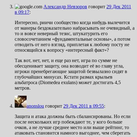
Александр Невзоров
говорит
29 Дек 2011
в 09:17
:
Интересно, риичи сообщество когда нибудь вылечится
от манеры бездоказательно набрасывать не очевидный, а
то и вовсе неверный тезис, штукатурить его
словосочетанием «фундаментальные основы», а потом
отводить от него взгляд, приплетая к любому посту не
относящийся к вопросу «интересный факт»?
Так вот, нет, нет, и еще раз нет, игра по сумме не
обесценивает защиту, она возводит её во главу угла,
игроки пренебрегающие защитой безвылазно сидят в
глубочайших минусах. Кстати размах крыльев
альбатроса (Diomedea exulans) может достигать 4,5
метров.
anonslou
говорит
29 Дек 2011 в 09:55
:
Защита и атака должны быть сбалансированы. Но если
после нескольких игр побеждают те, у кого больше
очков, а не лучше среднее место или выше рейтинг, то
атаковать становится намного выгоднее, чем сберегать