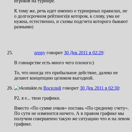
игроков на турнире.
К тому же, речь идет именно о турнирных правилах, не
о долгосрочном рейтинге(в котором, к слову, ума не
нужна, естественно, и схемы подсчета которого бывают
разными)
zeppy
говорит
30 Дек 2011 в 02:29
:
В говнарстве есть много чего плохого:)
То, что иногда это прибыльное действие, далеко не
делают концепцию целиком выгодной.
Восилий
говорит
30 Дек 2011 в 02:30
:
Р2, я е... твои графики.
Вместо «По сумме очков» поставь «По среднему счету».
По сути не изменится ничего. А в правом графике мы
получим совершенно такую же ситуацию что и на левом
графике.