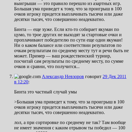
выигрыши — это правило перешло из азартных игр.
Большая ума приведет к тому, что за проигрыш в 100
очков игроку придется выплачивать тысячи или даже
десятки тысяч, что совершенно неадекватно.
Бинта — еще хуже. Если кто-то собирает якуман по
цумо, то трое других не выходят за стартовые очки и
проплачивают победителю по сути еще один якуман!
Ни о каком балансе или соответствии результатов по
очкам результатам по среднему месту тут и речи быть не
может. Пример — ваш рождественский турнир,
посчитай сам результаты по среднему месту, по сумме
очков и сравни, что получится...
Александр Невзоров
говорит
29 Дек 2011
в 12:20
:
Бинта это частный случай умы
>Большая ума приведет к тому, что за проигрыш в 100
очков игроку придется выплачивать тысячи или даже
десятки тысяч, что совершенно неадекватно.
лол, а при сортировке по среднему не так? Там вообще
не имеет значения с каким отрывом ты победил — 100