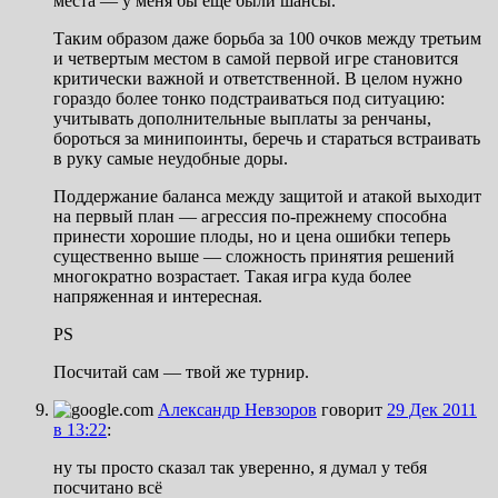
места — у меня бы еще были шансы.
Таким образом даже борьба за 100 очков между третьим
и четвертым местом в самой первой игре становится
критически важной и ответственной. В целом нужно
гораздо более тонко подстраиваться под ситуацию:
учитывать дополнительные выплаты за ренчаны,
бороться за минипоинты, беречь и стараться встраивать
в руку самые неудобные доры.
Поддержание баланса между защитой и атакой выходит
на первый план — агрессия по-прежнему способна
принести хорошие плоды, но и цена ошибки теперь
существенно выше — сложность принятия решений
многократно возрастает. Такая игра куда более
напряженная и интересная.
PS
Посчитай сам — твой же турнир.
Александр Невзоров
говорит
29 Дек 2011
в 13:22
:
ну ты просто сказал так уверенно, я думал у тебя
посчитано всё