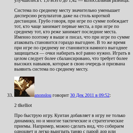
улучшились с 1,6 всего до 1,42 — колоссальная разница.
Система по среднему месту значительно уменьшает
дисперсию результатов даже на столь короткой
дистанции. Грубо говоря, при игре по сумме побеждает
тот, кто чаще занимает первые места, а при игре по
среднему тот, кто реже занимает последние места.
Именно поэтому я выше и писал, что при игре по сумме
атаковать становится гораздо выгоднее. В то же время
при игре по среднему не становится намного выгоднее
защищаться — очки набирать всё равно нужно. Играть в
целом следует более сбалансировано, что требует более
высоких навыков, которые в свою очередь и призвана
выявить система по среднему месту.
anonslou
говорит
30 Дек 2011 в 09:52
:
2 tlkelliot
Про быструю игру. Куитан добавляет в игру не только
динамику, но и многие тактические и стратегические
приемы. Например, можно сделать вид, что собираем
одноцвет и легко выиграть таняо с парой дор или