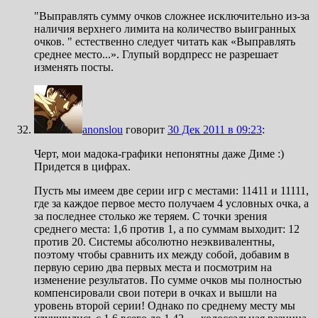
"Выправлять сумму очков сложнее исключительно из-за
наличия верхнего лимита на количество выигранных
очков. " естественно следует читать как «Выправлять
среднее место...». Глупый вордпресс не разрешает
изменять посты.
anonslou
говорит
30 Дек 2011 в 09:23
:
Черт, мои мадока-графики непонятны даже Диме :)
Придется в цифрах.
Пусть мы имеем две серии игр с местами: 11411 и 11111,
где за каждое первое место получаем 4 условных очка, а
за последнее столько же теряем. С точки зрения
среднего места: 1,6 против 1, а по суммам выходит: 12
против 20. Системы абсолютно неэквивалентны,
поэтому чтобы сравнить их между собой, добавим в
первую серию два первых места и посмотрим на
изменение результатов. По сумме очков мы полностью
компенсировали свои потери в очках и вышли на
уровень второй серии! Однако по среднему месту мы