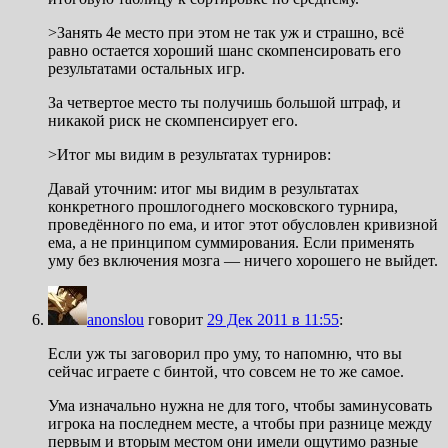
>Занять 4е место при этом не так уж и страшно, всё
равно остается хороший шанс скомпенсировать его
результатами остальных игр.
За четвертое место ты получишь большой штраф, и
никакой риск не скомпенсирует его.
>Итог мы видим в результатах турниров:
Давай уточним: итог мы видим в результатах
конкретного прошлогоднего московского турнира,
проведённого по ема, и итог этот обусловлен кривизной
ема, а не принципом суммирования. Если применять
уму без включения мозга — ничего хорошего не выйдет.
anonslou
говорит
29 Дек 2011 в 11:55
:
Если уж ты заговорил про уму, то напомню, что вы
сейчас играете с бинтой, что совсем не то же самое.
Ума изначально нужна не для того, чтобы заминусовать
игрока на последнем месте, а чтобы при разнице между
первым и вторым местом они имели ощутимо разные