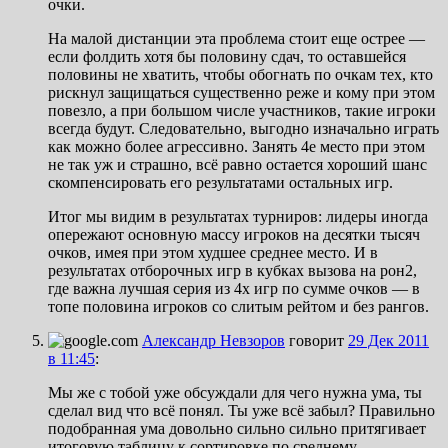
очки.
На малой дистанции эта проблема стоит еще острее —
если фолдить хотя бы половину сдач, то оставшейся
половины не хватить, чтобы обогнать по очкам тех, кто
рискнул защищаться существенно реже и кому при этом
повезло, а при большом числе участников, такие игроки
всегда будут. Следовательно, выгодно изначально играть
как можно более агрессивно. Занять 4е место при этом
не так уж и страшно, всё равно остается хороший шанс
скомпенсировать его результатами остальных игр.
Итог мы видим в результатах турниров: лидеры иногда
опережают основную массу игроков на десятки тысяч
очков, имея при этом худшее среднее место. И в
результатах отборочных игр в кубках вызова на рон2,
где важна лучшая серия из 4х игр по сумме очков — в
топе половина игроков со слитым рейтом и без рангов.
Александр Невзоров
говорит
29 Дек 2011
в 11:45
:
Мы же с тобой уже обсуждали для чего нужна ума, ты
сделал вид что всё понял. Ты уже всё забыл? Правильно
подобранная ума довольно сильно сильно притягивает
итоговую таблицу к сортировке по среднему.