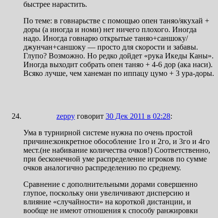
быстрее нарастить.
По теме: в говнарьстве с помощью опен таняо/якухай +
доры (а иногда и номи) нет ничего плохого. Иногда
надо. Иногда говнарю открытые таняо+саншоку/
джунчан+саншоку — просто для скорости и забавы.
Глупо? Возможно. Но редко дойдет «рука Икеды Каны».
Иногда выходит собрать опен таняо + 4-6 дор (ака наси).
Всяко лучше, чем ханеман по иппацу цумо + 3 ура-доры.
zeppy
говорит
30 Дек 2011 в 02:28
:
Ума в турнирной системе нужна по очень простой
причине:конкретное обособление 1го и 2го, и 3го и 4го
мест.(не набивание количества очков!) Соответственно,
при бесконечной уме распределение игроков по сумме
очков аналогично распределению по среднему.
Сравнение с дополнительными дорами совершенно
глупое, поскольку они увеличивают дисперсию и
влияние «случайности» на короткой дистанции, и
вообще не имеют отношения к способу ранжировки