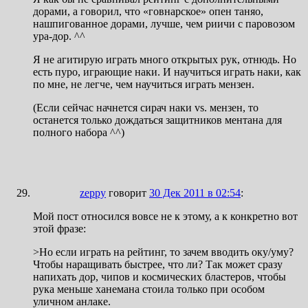
дорами, а говорил, что «говнарское» опен таняо,
нашпигованное дорами, лучше, чем риичи с паровозом
ура-дор. ^^
Я не агитирую играть много открытых рук, отнюдь. Но
есть пуро, играющие наки. И научиться играть наки, как
по мне, не легче, чем научиться играть мензен.
(Если сейчас начнется сирач наки vs. мензен, то
останется только дождаться защитников ментана для
полного набора ^^)
zeppy
говорит
30 Дек 2011 в 02:54
:
Мой пост относился вовсе не к этому, а к конкретно вот
этой фразе:
>Но если играть на рейтинг, то зачем вводить оку/уму?
Чтобы наращивать быстрее, что ли? Так может сразу
напихать дор, чипов и космических бластеров, чтобы
рука меньше ханемана стоила только при особом
уличном анлаке.