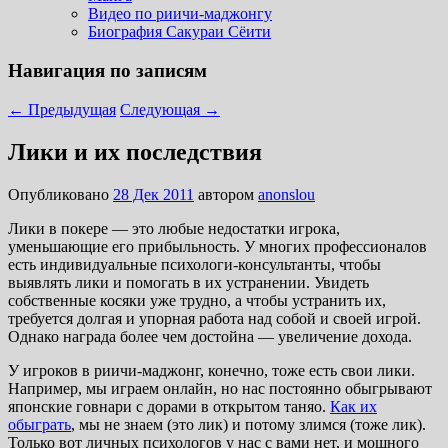
Видео по риичи-маджонгу
Биография Сакураи Сёити
Навигация по записям
←
Предыдущая
Следующая
→
Лики и их последствия
Опубликовано
28 Дек 2011
автором
anonslou
Лики в покере — это любые недостатки игрока,
уменьшающие его прибыльность. У многих профессионалов
есть индивидуальные психологи-консультанты, чтобы
выявлять лики и помогать в их устранении. Увидеть
собственные косяки уже трудно, а чтобы устранить их,
требуется долгая и упорная работа над собой и своей игрой.
Однако награда более чем достойна — увеличение дохода.
У игроков в риичи-маджонг, конечно, тоже есть свои лики.
Например, мы играем онлайн, но нас постоянно обыгрывают
японские говнари с дорами в открытом таняо.
Как их
обыграть
, мы не знаем (это лик) и потому злимся (тоже лик).
Только вот личных психологов у нас с вами нет, и мощного