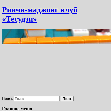
Риичи-маджонг клуб
«Тесудзи»
Поиск
Главное меню