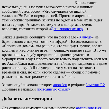
За последние
несколько дней я получил множество писем и личных
сообщений с вопросом: «Что случилось
со
школой
маджонга?!» Всё в порядке с ней. Просто в апреле по
техническим причинам занятия не будет, а в мае их не будет
из-за турнира. А также потому что в конце мая, очень
вероятно, состоится второй «
День японских игр
» ;)
Также я должен сообщить, что на фестивале «
Хинодэ
» не
будет столов с маджонгом и ханафудой. Посоветовавшись с
«Японским домом» мы решили, что так будет лучше, всё же
косплей и настольные игры — слишком разные вещи. В то же
время нашему клубу предложили принять участие в
мероприятии. Будет просто замечательно подготовить косплей
по Акаги/Саки или... закосплеить тайлик для маджонга и даже
риичи-палочку! ;) Я не уверен, что у меня на это хватит
времени и сил, но если кто-то сделает — обещаю помочь с
раздаточным материалом и оплатить билет.
Запись опубликована автором
anonslou
в рубрике
Заметки R2
.
Добавьте в закладки
постоянную ссылку
.
Добавить комментарий
Для отправки комментария вам необходимо
авторизоваться
.