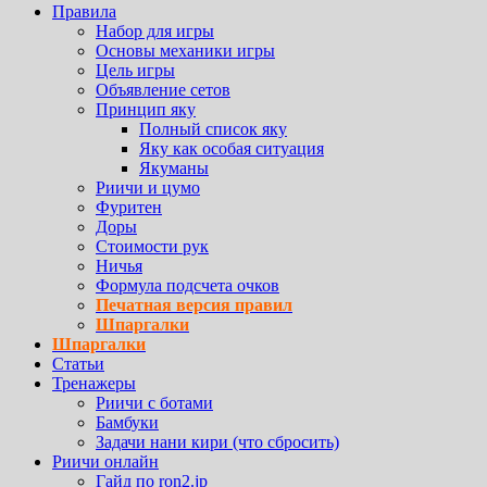
Правила
Набор для игры
Основы механики игры
Цель игры
Объявление сетов
Принцип яку
Полный список яку
Яку как особая ситуация
Якуманы
Риичи и цумо
Фуритен
Доры
Стоимости рук
Ничья
Формула подсчета очков
Печатная версия правил
Шпаргалки
Шпаргалки
Статьи
Тренажеры
Риичи с ботами
Бамбуки
Задачи нани кири (что сбросить)
Риичи онлайн
Гайд по ron2.jp