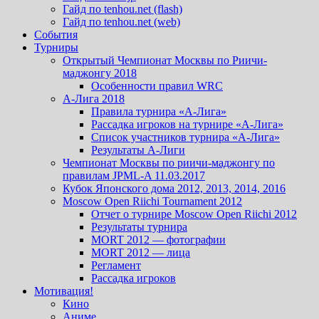
Гайд по tenhou.net (flash)
Гайд по tenhou.net (web)
События
Турниры
Открытый Чемпионат Москвы по Риичи-
маджонгу 2018
Особенности правил WRC
А-Лига 2018
Правила турнира «А-Лига»
Рассадка игроков на турнире «А-Лига»
Список участников турнира «А-Лига»
Результаты А-Лиги
Чемпионат Москвы по риичи-маджонгу по
правилам JPML-A 11.03.2017
Кубок Японского дома 2012, 2013, 2014, 2016
Moscow Open Riichi Tournament 2012
Отчет о турнире Moscow Open Riichi 2012
Результаты турнира
MORT 2012 — фотографии
MORT 2012 — лица
Регламент
Рассадка игроков
Мотивация!
Кино
Аниме