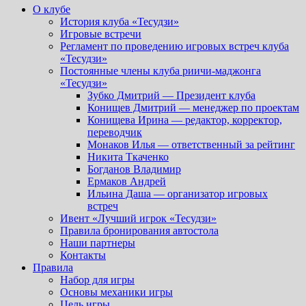
О клубе
История клуба «Тесудзи»
Игровые встречи
Регламент по проведению игровых встреч клуба
«Тесудзи»
Постоянные члены клуба риичи-маджонга
«Тесудзи»
Зубко Дмитрий — Президент клуба
Конищев Дмитрий — менеджер по проектам
Конищева Ирина — редактор, корректор,
переводчик
Монаков Илья — ответственный за рейтинг
Никита Ткаченко
Богданов Владимир
Ермаков Андрей
Ильина Даша — организатор игровых
встреч
Ивент «Лучший игрок «Тесудзи»
Правила бронирования автостола
Наши партнеры
Контакты
Правила
Набор для игры
Основы механики игры
Цель игры