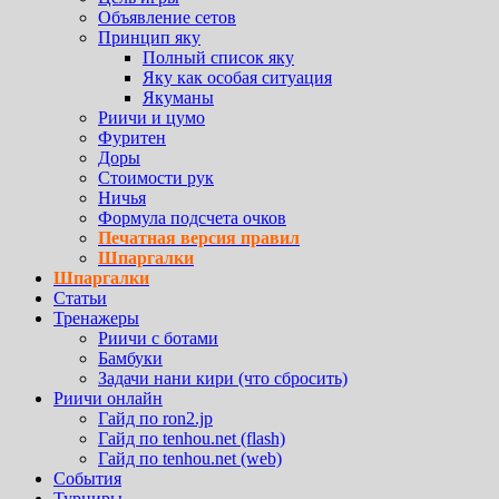
Объявление сетов
Принцип яку
Полный список яку
Яку как особая ситуация
Якуманы
Риичи и цумо
Фуритен
Доры
Стоимости рук
Ничья
Формула подсчета очков
Печатная версия правил
Шпаргалки
Шпаргалки
Статьи
Тренажеры
Риичи с ботами
Бамбуки
Задачи нани кири (что сбросить)
Риичи онлайн
Гайд по ron2.jp
Гайд по tenhou.net (flash)
Гайд по tenhou.net (web)
События
Турниры