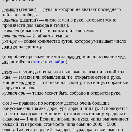
темпай
(тенпай) — рука, в которой не хватает последнего
тайла для победы.
шантен
(
шантен
) — число замен в руке, которые нужно
произвести для выхода в
темпай
.
исянтен
(ишантен) — в одном тайле до темпая.
ряншантен
— 2 тайла то темпая.
уке-ире
— общее количество
аутов
, которое уменьшает число
шантен
на единицу.
(подробнее про значение числа
шантен
и использование
уке-
ире
читайте в
статье про пайри
)
цумо
— взятие
со
стены, или выигрыш на взятии в свой ход.
наки
— заявки или объявления, т.е. открытие сетов в руке.
Например,
«чи»
— это наки для сюнцу, т.е. сюнцу, собранный
с другого игрока.
куитан
ари
— таняо может быть собрано в открытой руке.
сюги
— правило, по которому даются очень большие
бонусные очки за ака-доры, ура-доры и иппацу. Используется
в некоторых дзянсо. Например, стоимость иппацу, урадоры и
акадоры — 1 чип. Если выигрыш по
цумо
, чипы выплачивает
каждый из игроков, стоимость чипа обычно 2000—5000
очков. Так, если в руке 2 акадоры, 1 урадора и выигрыш по