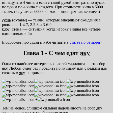
иппацу, это 4 чипа, а если с такой рукой выиграть по
цумо
,
получим по 4 чипа с каждого. При стоимости чипа в 5000
тысяч, получается 60000 очков — японцам так веселее ;)
судзи
(октавы) — тайлы, которые завершают ожидания в
рянмены: 1-4-7, 2-5-8 и 3-6-9.
кабе
(стена) — ситуация, когда игроку видны все четыре
одинаковых тайла.
(подробнее про
судзи
и
кабе
читайте в
статье по
бетаори
)
Глава 1 - С чем едят
яку
Одна из наиболее интересных частей маджонга — это сбор
яку
. Любой будет рад победить по якуману или с редким или
сложным
яку
, например:
+
Тем не менее, слишком сильная нацеленность на сбор
яку
заставляет задуматься об уровне игрока.