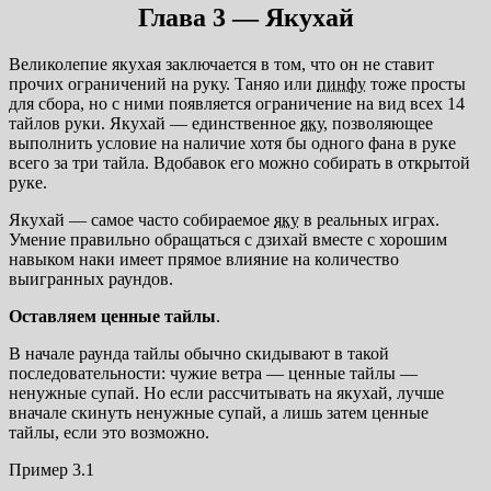
Глава 3
— Якухай
Великолепие якухая заключается в том, что он не ставит
прочих ограничений на руку. Таняо или
пинфу
тоже просты
для сбора, но с ними появляется ограничение на вид всех 14
тайлов руки. Якухай — единственное
яку
, позволяющее
выполнить условие на наличие хотя бы одного фана в руке
всего за три тайла. Вдобавок его можно собирать в открытой
руке.
Якухай — самое часто собираемое
яку
в реальных играх.
Умение правильно обращаться с дзихай вместе с хорошим
навыком наки имеет прямое влияние на количество
выигранных раундов.
Оставляем ценные тайлы
.
В начале раунда тайлы обычно скидывают в такой
последовательности: чужие ветра — ценные тайлы —
ненужные супай. Но если рассчитывать на якухай, лучше
вначале скинуть ненужные супай, а лишь затем ценные
тайлы, если это возможно.
Пример 3.1