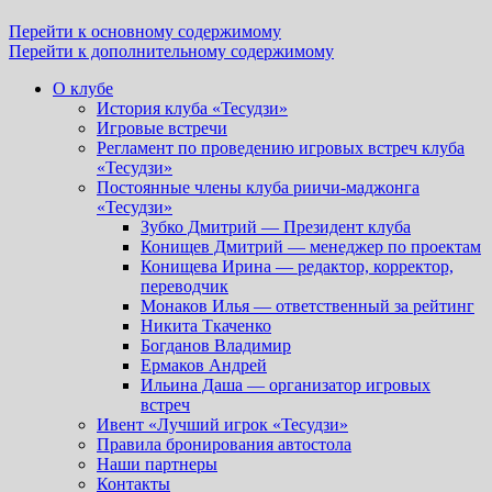
Перейти к основному содержимому
Перейти к дополнительному содержимому
О клубе
История клуба «Тесудзи»
Игровые встречи
Регламент по проведению игровых встреч клуба
«Тесудзи»
Постоянные члены клуба риичи-маджонга
«Тесудзи»
Зубко Дмитрий — Президент клуба
Конищев Дмитрий — менеджер по проектам
Конищева Ирина — редактор, корректор,
переводчик
Монаков Илья — ответственный за рейтинг
Никита Ткаченко
Богданов Владимир
Ермаков Андрей
Ильина Даша — организатор игровых
встреч
Ивент «Лучший игрок «Тесудзи»
Правила бронирования автостола
Наши партнеры
Контакты