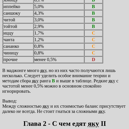
иппейко
5,0%
B
саншоку
4,3%
B
читой
3,0%
B
тойтой
2,9%
B
иццу
1,7%
C
чанта
1,2%
C
сананко
0,8%
C
чиницу
0,8%
C
прочие
менее 0,5%
D
В маджонге много
яку
, но из них часто получаются лишь
несколько. Следует уделить особое внимание теории и
методам сбора
яку
ранга
B
и выше в таблице. Редкие
яку
с
частотой менее 0,5% можно в основном спокойно
игнорировать.
Вывод:
Между сложностью
яку
и их стоимостью баланс присутствует
далеко не всегда. Не стоит гнаться за сложными
яку
.
Глава 2 - С чем едят
яку
II