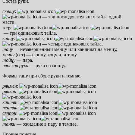
Состав руки.
сюнцу
:
— три последовательных тайла одной
масти,
коцу
:
— три одинаковых тайла,
канцу
:
— четыре одинаковых тайла,
тацу
— незавершённый менцу или кандидат на менцу,
менцу
(сет) — сюнцу, коцу или тацу,
тойцу
— пара,
плоская рука
— рука из сюнцу.
Формы тацу при сборе руки и темпае.
рянмен
:
рянкан
:
кантян
:
пентян
:
сянпон
:
танки
— ожидание в пару в темпае.
Прочие понятия.