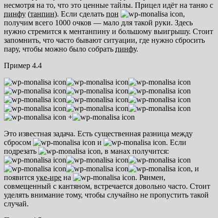
несмотря на то, что это ценные тайлы. Прицел идёт на таняо с
пинфу
(
танпин
). Если сделать
пон
,
получим всего 1000 очков — мало для такой руки. Здесь
нужно стремится к ментанпину и большому выигрышу. Стоит
запомнить, что часто бывают ситуации, где нужно сбросить
пару, чтобы можно было собрать
пинфу
.
Пример 4.4
+
Это известная задача. Есть существенная разница между
сбросом
и
. Если
подрезать
, в манах получится:
, и
появится
уке-ире
на
. Рянмен,
совмещенный с кантяном, встречается довольно часто. Стоит
уделять внимание тому, чтобы случайно не пропустить такой
случай.