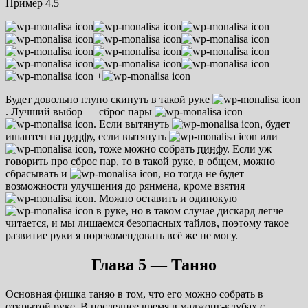
Пример 4.5
+
Будет довольно глупо скинуть в такой руке
. Лучший выбор — сброс пары
. Если вытянуть
, будет
ишантен на
пинфу
, если вытянуть
или
, тоже можно собрать
пинфу
. Если уж
говорить про сброс пар, то в такой руке, в общем, можно
сбрасывать и
, но тогда не будет
возможности улучшения до рянмена, кроме взятия
. Можно оставить и одинокую
в руке, но в таком случае дискард легче
читается, и мы лишаемся безопасных тайлов, поэтому такое
развитие руки я порекомендовать всё же не могу.
Глава 5 — Таняо
Основная фишка таняо в том, что его можно собрать в
открытой руке. В последнее время в маджонг-клубах с