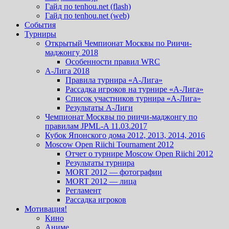
Гайд по tenhou.net (flash)
Гайд по tenhou.net (web)
События
Турниры
Открытый Чемпионат Москвы по Риичи-
маджонгу 2018
Особенности правил WRC
А-Лига 2018
Правила турнира «А-Лига»
Рассадка игроков на турнире «А-Лига»
Список участников турнира «А-Лига»
Результаты А-Лиги
Чемпионат Москвы по риичи-маджонгу по
правилам JPML-A 11.03.2017
Кубок Японского дома 2012, 2013, 2014, 2016
Moscow Open Riichi Tournament 2012
Отчет о турнире Moscow Open Riichi 2012
Результаты турнира
MORT 2012 — фотографии
MORT 2012 — лица
Регламент
Рассадка игроков
Мотивация!
Кино
Аниме