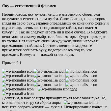
Яку — естественный феномен
.
Проще говоря,
яку
нужны не для намеренного сбора, они
получаются естественным путём. Способ игры, при котором,
глядя на свою руку, заранее определяешь её конечную форму и
яку
и скидываешь все неподходящие тайлы, называется
кимеути
. Так не следует играть ни в коем случае. В маджонге
невозможно самому выбрать тайлы, которые будут приходить
из стены. Нет никакой связи между желаниями игрока и
приходящими тайлами. Соответственно, в маджонге
приходится собирать руку, подстраиваясь под то, что
приходит. Кимеути — плохой стиль игры.
Пример 2.1
+
дора
Допустим, в начале игры приходит такая вот слабая рука. Те,
кто начинают игру
со
сброса доры
в
попытке собрать кокуши — лузеры. Игнорирование шанса на