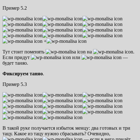
Пример 5.2
+
Тут стоит поменять
на
.
Если придут
или
—
будет таняо.
Фиксируем таняо
.
Пример 5.3
В такой руке получается избыток менцу: два готовых и три
тацу. Какое из тацу нужно сбрасывать? Очевидно,
— если в него придёт