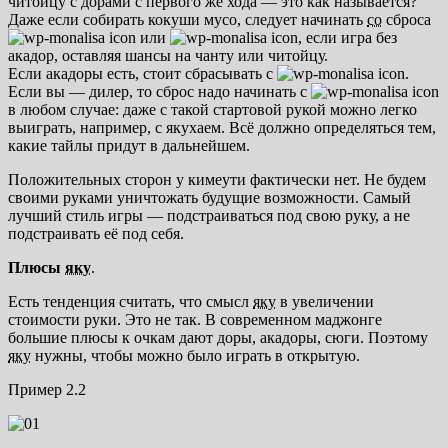
читойцу с дорами с первого же хода — это как называется?
Даже если собирать кокуши мусо, следует начинать
со
сброса
или
, если игра без
акадор, оставляя шансы на чанту или читойцу.
Если акадоры есть, стоит сбрасывать с
.
Если вы — дилер, то сброс надо начинать с
в любом случае: даже с такой стартовой рукой можно легко
выиграть, например, с якухаем. Всё должно определяться тем,
какие тайлы придут в дальнейшем.
Положительных сторон у кимеути фактически нет. Не будем
своими руками уничтожать будущие возможности. Самый
лучший стиль игры — подстраиваться под свою руку, а не
подстраивать её под себя.
Плюсы
яку
.
Есть тенденция считать, что смысл
яку
в увеличении
стоимости руки. Это не так. В современном маджонге
большие плюсы к очкам дают доры, акадоры, сюги. Поэтому
яку
нужны, чтобы можно было играть в открытую.
Пример 2.2