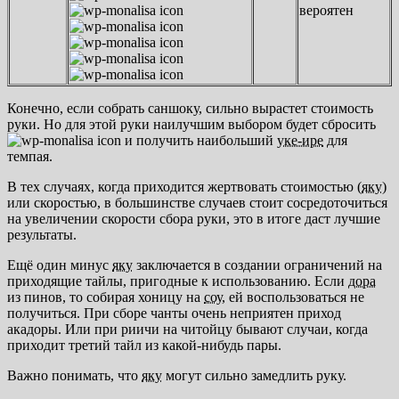
вероятен
Конечно, если собрать саншоку, сильно вырастет стоимость
руки. Но для этой руки наилучшим выбором будет сбросить
и получить наибольший
уке-ире
для
темпая.
В тех случаях, когда приходится жертвовать стоимостью (
яку
)
или скоростью, в большинстве случаев стоит сосредоточиться
на увеличении скорости сбора руки, это в итоге даст лучшие
результаты.
Ещё один минус
яку
заключается в создании ограничений на
приходящие тайлы, пригодные к использованию. Если
дора
из пинов, то собирая хоницу на
соу
, ей воспользоваться не
получиться. При сборе чанты очень неприятен приход
акадоры. Или при риичи на читойцу бывают случаи, когда
приходит третий тайл из какой-нибудь пары.
Важно понимать, что
яку
могут сильно замедлить руку.