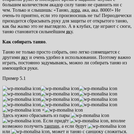
большим количеством акадор силу таняо не сравнить ни с
чем. Только и слышишь: «Таняо,
дора
, ака, ака. 8000!» Не
очень-то приятно, если это произносишь не ты! Периодически
приходится сбрасывать руку для защиты от открытого таняо,
как бы жалко это не выглядело. А в клубах, где играют с сюги,
таняо становится сильнейшим
яку
.
Как собирать таняо
.
Таняо не только просто собрать, оно легко совмещается с
другими
яку
и очень удобно в использовании. Поэтому важно
играть, постоянно задумываясь, можно ли собирать таняо из
имеющейся руки.
Пример 5.1
+
Здесь нужно сбрасывать из пары
. Если придёт
, вполне
возможно получить
танпин
, а если будут
или
, может и таняо с саншоку сложиться.