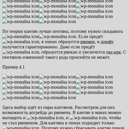
По теории кантян лучше пентяна, поэтому нужно скидывать
. Если придёт
, в пинах образуется
рянмен
, и
пинфу
получается гарантированно. Даже если придёт
, образуется рянкан и увеличится
уке-ире
. С
пентяном изменений такого рода произойти не может.
Пример 4.1
Здесь выбор идёт из пары кантянов. Рассмотрим для них
возможность апгрейда до рянмена. В кантян в манах можно
вытащить и
, и
, чтобы
он стал рянменом. Для кантяна в пинах подходит только
. Поэтому нужно сбрасывать кантян пинов