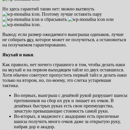
Но здесь гарантий таняо нет: можно вытянуть
. Поэтому лучше оставить пару
и сбрасывать
или
.
Вывод: если размер ожидаемого выигрыша одинаков, лучше
не собирать
яку
, которое может не получиться, а остановиться
на получаемом гарантированно.
Якухай и наки
.
Как правило, нет ничего страшного в том, чтобы делать наки
на якухай и на первом выходящем тайле из двух оставшихся.
Хотя обычно советуют пропустить первый тайл и делать наки
только на втором, но, по-моему, это слегка устаревшая
тактика.
Во-первых, выигрыш с дешёвой рукой разрушает шансы
противников на сбор их рук и лишает их очков. В
дешёвых быстрых руках есть свои преимущества,
зачастую превышающие стоимость самой руки.
Во-вторых, в маджонге с акадорами есть приличные
шансы получить много очков даже за открытую руку,
набрав дор и акадор.