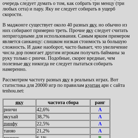
очередь следует думать о том, как собрать три менцу (три
любых сета) и пару. Яку не следует собирать в ущерб
скорости.
В маджонге существует около 40 разных
яку
, но обычно из
них собирают примерно треть. Прочие
яку
следует считать
непригодными для использования. Самым ярким примером
является санканцу: слишком низкая стоимость за большую
сложность. И даже наоборот, часто бывает, что увеличение
числа дор помогает другим игрокам получать байманы за
руку только с риичи. Подобные, скорее вредные, чем
полезные
яку
никогда не следует пытаться собирать
намеренно.
Рассмотрим
частоту разных
яку
в реальных играх. Вот
статистика для 20000 игр по правилам
куитан
ари с сайта
tenhou.net:
яку
частота сбора
ранг
риичи
42,6%
A
якухай
38,7%
A
пинфу
22,5%
A
таняо
21,2%
A
хоницу
6,1%
B