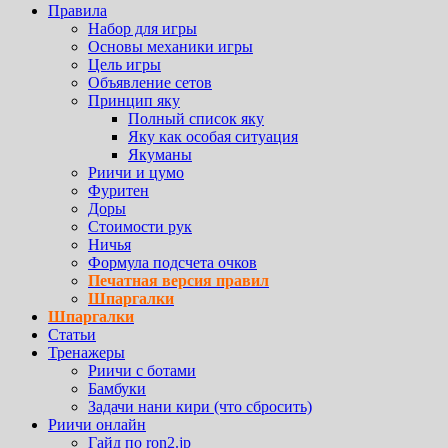
Правила
Набор для игры
Основы механики игры
Цель игры
Объявление сетов
Принцип яку
Полный список яку
Яку как особая ситуация
Якуманы
Риичи и цумо
Фуритен
Доры
Стоимости рук
Ничья
Формула подсчета очков
Печатная версия правил
Шпаргалки
Шпаргалки
Статьи
Тренажеры
Риичи с ботами
Бамбуки
Задачи нани кири (что сбросить)
Риичи онлайн
Гайд по ron2.jp