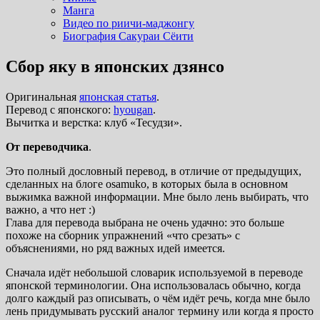
Манга
Видео по риичи-маджонгу
Биография Сакураи Сёити
Сбор яку в японских дзянсо
Оригинальная
японская статья
.
Перевод с японского:
hyougan
.
Вычитка и верстка: клуб «Тесудзи».
От переводчика
.
Это полный дословный перевод, в отличие от предыдущих,
сделанных на блоге osamuko, в которых была в основном
выжимка важной информации. Мне было лень выбирать, что
важно, а что нет :)
Глава для перевода выбрана не очень удачно: это больше
похоже на сборник упражнений «что срезать» с
объяснениями, но ряд важных идей имеется.
Сначала идёт небольшой словарик используемой в переводе
японской терминологии. Она использовалась обычно, когда
долго каждый раз описывать, о чём идёт речь, когда мне было
лень придумывать русский аналог термину или когда я просто