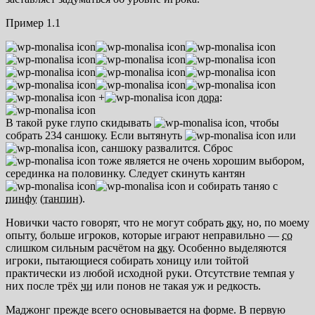
Пример 1.1
+
дора
:
В такой руке глупо скидывать
, чтобы
собрать 234 саншоку. Если вытянуть
или
, саншоку развалится. Сброс
тоже является не очень хорошим выбором,
серединка на половинку. Следует скинуть кантян
и собирать таняо с
пинфу
(
танпин
).
Новички часто говорят, что не могут собрать
яку
, но, по моему
опыту, больше игроков, которые играют неправильно —
со
слишком сильным расчётом на
яку
. Особенно выделяются
игроки, пытающиеся собирать хоницу или тойтой
практически из любой исходной руки. Отсутствие темпая у
них после трёх
чи
или понов не такая уж и редкость.
Маджонг прежде всего основывается на форме. В первую