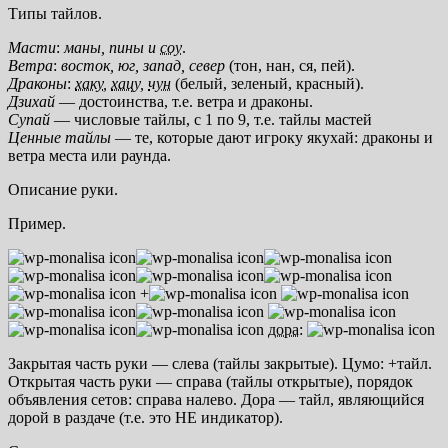
Типы тайлов.
Масти
:
маны, пины и
соу
.
Ветра
:
восток, юг, запад, север
(тон, нан, ся, пей).
Драконы
:
хаку
,
хацу
,
чун
(белый, зеленый, красный).
Дзихай
— достоинства, т.е. ветра и драконы.
Супай
— числовые тайлы, с 1 по 9, т.е. тайлы мастей
Ценные тайлы
— те, которые дают игроку якухай: драконы и
ветра места или раунда.
Описание руки.
Пример.
+
дора
:
Закрытая часть руки — слева (тайлы закрытые). Цумо: +тайл.
Открытая часть руки — справа (тайлы открытые), порядок
объявления сетов: справа налево. Дора — тайл, являющийся
дорой в раздаче (т.е. это НЕ индикатор).