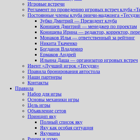
Игровые встречи
Регламент по проведению игровых встреч клуба «Т
Постоянные члены клуба риичи-маджонга «Тесудзи
Зубко Дмитрий — Президент клуба
Конищев Дмитрий — менеджер по проектам
Конищева Ирина — редактор, корректор, пер
Монаков Илья — ответственный за рейтинг
Никита Ткаченко
Богданов Владимир
Ермаков Андрей
Ильина Даша — организатор игровых встреч
Ивент «Лучший игрок «Тесудзи»
Правила бронирования автостола
Наши партнеры
Контакты
Правила
Набор для игры
Основы механики игры
Цель игры
Объявление сетов
Принцип яку
Полный список яку
Яку как особая ситуация
Якуманы
Риичи и цумо