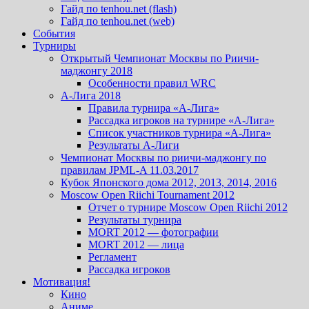
Гайд по tenhou.net (flash)
Гайд по tenhou.net (web)
События
Турниры
Открытый Чемпионат Москвы по Риичи-
маджонгу 2018
Особенности правил WRC
А-Лига 2018
Правила турнира «А-Лига»
Рассадка игроков на турнире «А-Лига»
Список участников турнира «А-Лига»
Результаты А-Лиги
Чемпионат Москвы по риичи-маджонгу по
правилам JPML-A 11.03.2017
Кубок Японского дома 2012, 2013, 2014, 2016
Moscow Open Riichi Tournament 2012
Отчет о турнире Moscow Open Riichi 2012
Результаты турнира
MORT 2012 — фотографии
MORT 2012 — лица
Регламент
Рассадка игроков
Мотивация!
Кино
Аниме