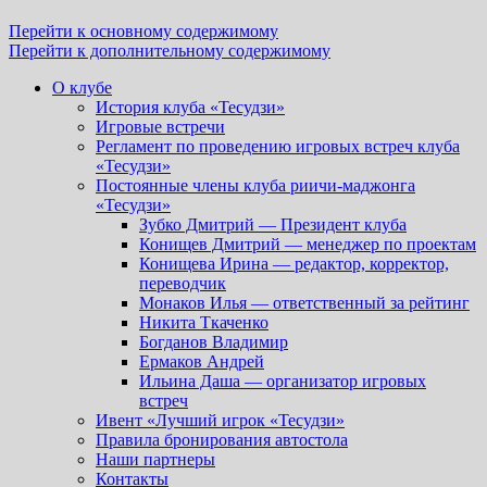
Перейти к основному содержимому
Перейти к дополнительному содержимому
О клубе
История клуба «Тесудзи»
Игровые встречи
Регламент по проведению игровых встреч клуба
«Тесудзи»
Постоянные члены клуба риичи-маджонга
«Тесудзи»
Зубко Дмитрий — Президент клуба
Конищев Дмитрий — менеджер по проектам
Конищева Ирина — редактор, корректор,
переводчик
Монаков Илья — ответственный за рейтинг
Никита Ткаченко
Богданов Владимир
Ермаков Андрей
Ильина Даша — организатор игровых
встреч
Ивент «Лучший игрок «Тесудзи»
Правила бронирования автостола
Наши партнеры
Контакты