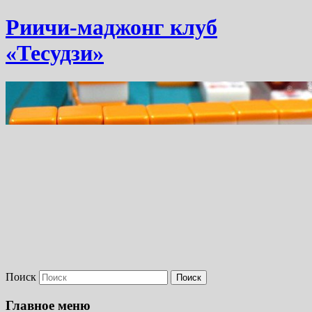
Риичи-маджонг клуб
«Тесудзи»
Поиск
Главное меню