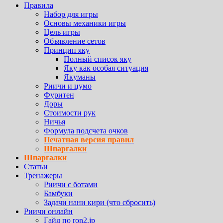
Правила
Набор для игры
Основы механики игры
Цель игры
Объявление сетов
Принцип яку
Полный список яку
Яку как особая ситуация
Якуманы
Риичи и цумо
Фуритен
Доры
Стоимости рук
Ничья
Формула подсчета очков
Печатная версия правил
Шпаргалки
Шпаргалки
Статьи
Тренажеры
Риичи с ботами
Бамбуки
Задачи нани кири (что сбросить)
Риичи онлайн
Гайд по ron2.jp