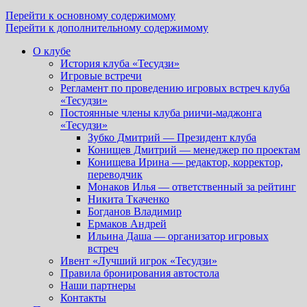
Перейти к основному содержимому
Перейти к дополнительному содержимому
О клубе
История клуба «Тесудзи»
Игровые встречи
Регламент по проведению игровых встреч клуба
«Тесудзи»
Постоянные члены клуба риичи-маджонга
«Тесудзи»
Зубко Дмитрий — Президент клуба
Конищев Дмитрий — менеджер по проектам
Конищева Ирина — редактор, корректор,
переводчик
Монаков Илья — ответственный за рейтинг
Никита Ткаченко
Богданов Владимир
Ермаков Андрей
Ильина Даша — организатор игровых
встреч
Ивент «Лучший игрок «Тесудзи»
Правила бронирования автостола
Наши партнеры
Контакты