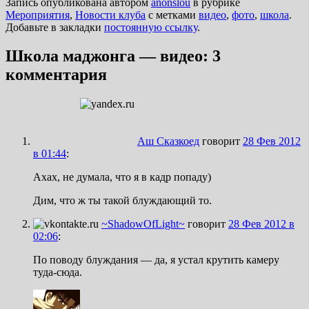
Запись опубликована автором
anonslou
в рубрике
Мероприятия
,
Новости клуба
с метками
видео
,
фото
,
школа
.
Добавьте в закладки
постоянную ссылку
.
Школа маджонга — видео
: 3
комментария
Аш Сказкоед
говорит
28 Фев 2012
в 01:44
:
Ахах, не думала, что я в кадр попаду)
Дим, что ж ты такой блуждающий то.
~ShadowOfLight~
говорит
28 Фев 2012 в
02:06
:
По поводу блуждания — да, я устал крутить камеру
туда-сюда.