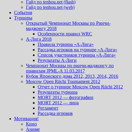
Гайд по tenhou.net (flash)
Гайд по tenhou.net (web)
События
Турниры
Открытый Чемпионат Москвы по Риичи-
маджонгу 2018
Особенности правил WRC
А-Лига 2018
Правила турнира «А-Лига»
Рассадка игроков на турнире «А-Лига»
Список участников турнира «А-Лига»
Результаты А-Лиги
Чемпионат Москвы по риичи-маджонгу по
правилам JPML-A 11.03.2017
Кубок Японского дома 2012, 2013, 2014, 2016
Moscow Open Riichi Tournament 2012
Отчет о турнире Moscow Open Riichi 2012
Результаты турнира
MORT 2012 — фотографии
MORT 2012 — лица
Регламент
Рассадка игроков
Мотивация!
Кино
Аниме