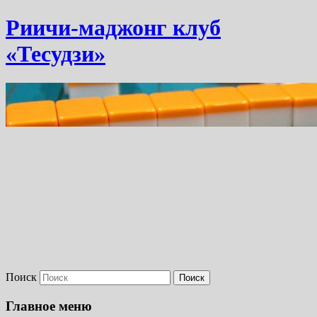
Риичи-маджонг клуб
«Тесудзи»
Поиск
Главное меню