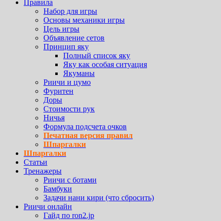
Правила
Набор для игры
Основы механики игры
Цель игры
Объявление сетов
Принцип яку
Полный список яку
Яку как особая ситуация
Якуманы
Риичи и цумо
Фуритен
Доры
Стоимости рук
Ничья
Формула подсчета очков
Печатная версия правил
Шпаргалки
Шпаргалки
Статьи
Тренажеры
Риичи с ботами
Бамбуки
Задачи нани кири (что сбросить)
Риичи онлайн
Гайд по ron2.jp