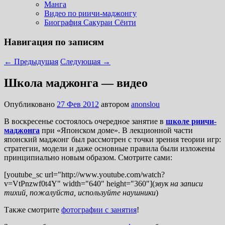
Манга
Видео по риичи-маджонгу
Биография Сакураи Сёити
Навигация по записям
←
Предыдущая
Следующая
→
Школа маджонга — видео
Опубликовано
27 Фев 2012
автором
anonslou
В воскресенье состоялось очередное занятие в
школе риичи-
маджонга
при «Японском доме». В лекционной части
японский маджонг был рассмотрен с точки зрения теории игр:
стратегии, модели и даже основные правила были изложены
принципиально новым образом. Смотрите сами:
[youtube_sc url="http://www.youtube.com/watch?
v=VtPnzwf0t4Y" width="640" height="360"](
звук на записи
тихий, пожалуйста, используйте наушники
)
Также смотрите
фотографии с занятия
!