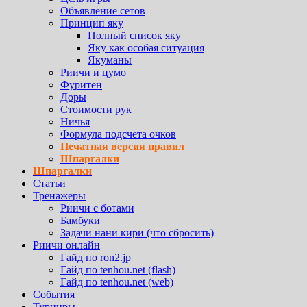
Объявление сетов
Принцип яку
Полный список яку
Яку как особая ситуация
Якуманы
Риичи и цумо
Фуритен
Доры
Стоимости рук
Ничья
Формула подсчета очков
Печатная версия правил
Шпаргалки
Шпаргалки
Статьи
Тренажеры
Риичи с ботами
Бамбуки
Задачи нани кири (что сбросить)
Риичи онлайн
Гайд по ron2.jp
Гайд по tenhou.net (flash)
Гайд по tenhou.net (web)
События
Турниры