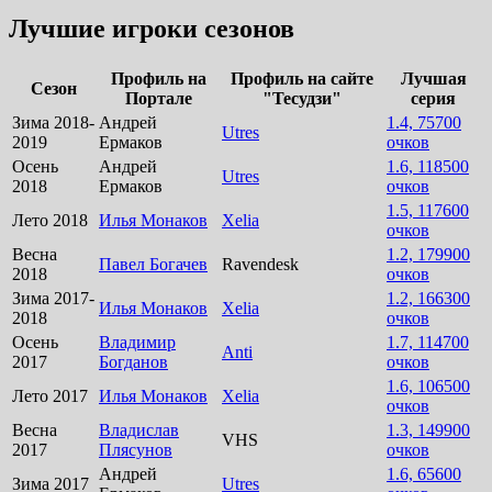
Лучшие игроки сезонов
Профиль на
Профиль на сайте
Лучшая
Сезон
Портале
"Тесудзи"
серия
Зима 2018-
Андрей
1.4, 75700
Utres
2019
Ермаков
очков
Осень
Андрей
1.6, 118500
Utres
2018
Ермаков
очков
1.5, 117600
Лето 2018
Илья Монаков
Xelia
очков
Весна
1.2, 179900
Павел Богачев
Ravendesk
2018
очков
Зима 2017-
1.2, 166300
Илья Монаков
Xelia
2018
очков
Осень
Владимир
1.7, 114700
Anti
2017
Богданов
очков
1.6, 106500
Лето 2017
Илья Монаков
Xelia
очков
Весна
Владислав
1.3, 149900
VHS
2017
Плясунов
очков
Андрей
1.6, 65600
Зима 2017
Utres