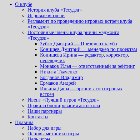
О клубе
История клуба «Тесудзи»
Игровые встречи
Регламент по проведению игровых встреч клуба
«Тесудзи»
Постоянные члены клуба риичи-маджонга
«Тесудзи»
Зубко Дмитрий — Президент клуба
Конищев Дмитрий — менеджер по проектам
Конищева Ирина — редактор, корректор,
переводчик
Монаков Илья — ответственный за рейтинг
Никита Ткаченко
Богданов Владимир
Ермаков Андрей
Ильина Даша — организатор игровых
встреч
Ивент «Лучший игрок «Тесудзи»
Правила бронирования автостола
Наши партнеры
Контакты
Правила
Набор для игры
Основы механики игры
Цель игры