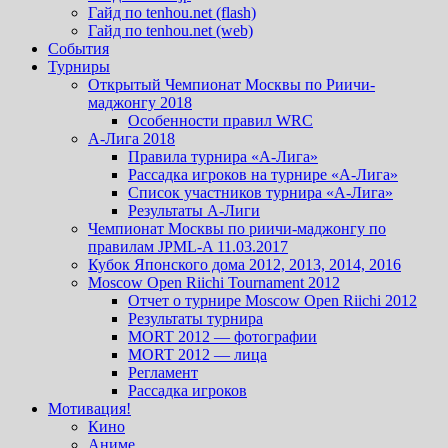
Гайд по tenhou.net (flash)
Гайд по tenhou.net (web)
События
Турниры
Открытый Чемпионат Москвы по Риичи-
маджонгу 2018
Особенности правил WRC
А-Лига 2018
Правила турнира «А-Лига»
Рассадка игроков на турнире «А-Лига»
Список участников турнира «А-Лига»
Результаты А-Лиги
Чемпионат Москвы по риичи-маджонгу по
правилам JPML-A 11.03.2017
Кубок Японского дома 2012, 2013, 2014, 2016
Moscow Open Riichi Tournament 2012
Отчет о турнире Moscow Open Riichi 2012
Результаты турнира
MORT 2012 — фотографии
MORT 2012 — лица
Регламент
Рассадка игроков
Мотивация!
Кино
Аниме