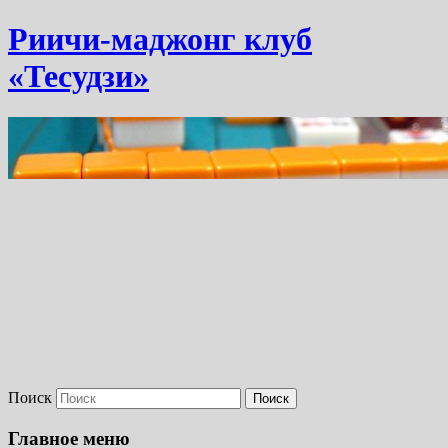
Риичи-маджонг клуб
«Тесудзи»
Поиск
Главное меню