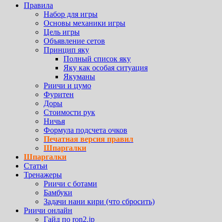
Правила
Набор для игры
Основы механики игры
Цель игры
Объявление сетов
Принцип яку
Полный список яку
Яку как особая ситуация
Якуманы
Риичи и цумо
Фуритен
Доры
Стоимости рук
Ничья
Формула подсчета очков
Печатная версия правил
Шпаргалки
Шпаргалки
Статьи
Тренажеры
Риичи с ботами
Бамбуки
Задачи нани кири (что сбросить)
Риичи онлайн
Гайд по ron2.jp