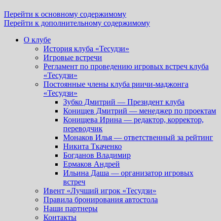
Перейти к основному содержимому
Перейти к дополнительному содержимому
О клубе
История клуба «Тесудзи»
Игровые встречи
Регламент по проведению игровых встреч клуба
«Тесудзи»
Постоянные члены клуба риичи-маджонга
«Тесудзи»
Зубко Дмитрий — Президент клуба
Конищев Дмитрий — менеджер по проектам
Конищева Ирина — редактор, корректор,
переводчик
Монаков Илья — ответственный за рейтинг
Никита Ткаченко
Богданов Владимир
Ермаков Андрей
Ильина Даша — организатор игровых
встреч
Ивент «Лучший игрок «Тесудзи»
Правила бронирования автостола
Наши партнеры
Контакты