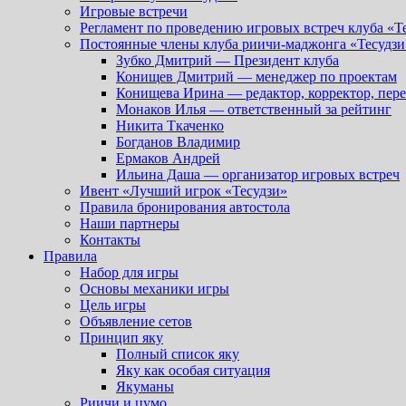
Игровые встречи
Регламент по проведению игровых встреч клуба «Т
Постоянные члены клуба риичи-маджонга «Тесудзи
Зубко Дмитрий — Президент клуба
Конищев Дмитрий — менеджер по проектам
Конищева Ирина — редактор, корректор, пер
Монаков Илья — ответственный за рейтинг
Никита Ткаченко
Богданов Владимир
Ермаков Андрей
Ильина Даша — организатор игровых встреч
Ивент «Лучший игрок «Тесудзи»
Правила бронирования автостола
Наши партнеры
Контакты
Правила
Набор для игры
Основы механики игры
Цель игры
Объявление сетов
Принцип яку
Полный список яку
Яку как особая ситуация
Якуманы
Риичи и цумо