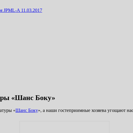
м JPML-A 11.03.2017
туры «Шанс Боку»
атуры «
Шанс Боку
», а наши гостеприимные хозяева угощают на