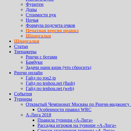
Фуритен
Доры
Стоимости рук
Ничья
Формула подсчета очков
Печатная версия правил
Шпаргалки
Шпаргалки
Статьи
Тренажеры
Риичи с ботами
Бамбуки
Задачи нани кири (что сбросить)
Риичи онлайн
Гайд по ron2.jp
Гайд по tenhou.net (flash)
Гайд по tenhou.net (web)
События
Турниры
Открытый Чемпионат Москвы по Риичи-маджонгу 
Особенности правил WRC
А-Лига 2018
Правила турнира «А-Лига»
Рассадка игроков на турнире «А-Лига»
Список участников турнира «А-Лига»